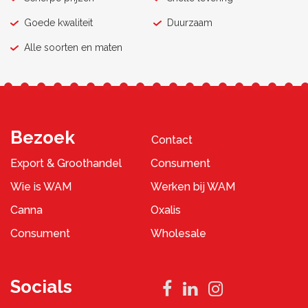
Goede kwaliteit
Duurzaam
Alle soorten en maten
Bezoek
Contact
Export & Groothandel
Consument
Wie is WAM
Werken bij WAM
Canna
Oxalis
Consument
Wholesale
Socials