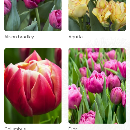
Alison bradley
Aquilla
Columbus
Dior