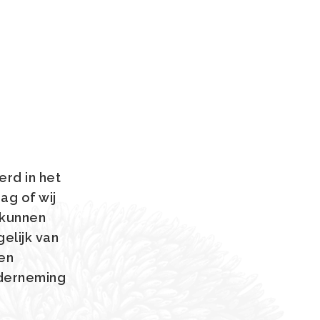
erd in het
ag of wij
 kunnen
elijk van
nen
nderneming