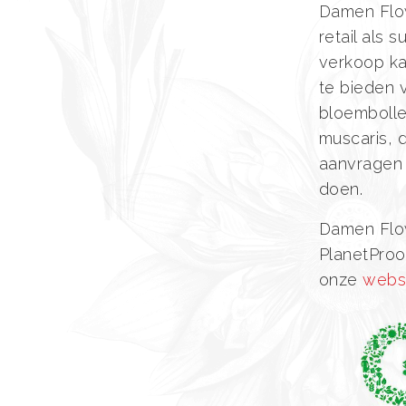
Damen Flow
retail als
verkoop ka
te bieden 
bloembollen
muscaris, d
aanvragen 
doen.
Damen Flow
PlanetProo
onze
websi