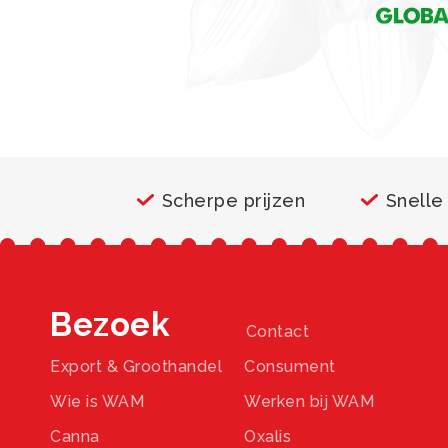
Scherpe prijzen
Snelle
Bezoek
Contact
Export & Groothandel
Consument
Wie is WAM
Werken bij WAM
Canna
Oxalis