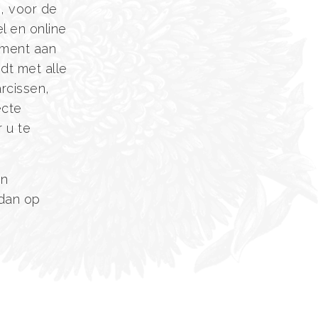
, voor de
l en online
iment aan
dt met alle
rcissen,
ecte
 u te
an
 dan op