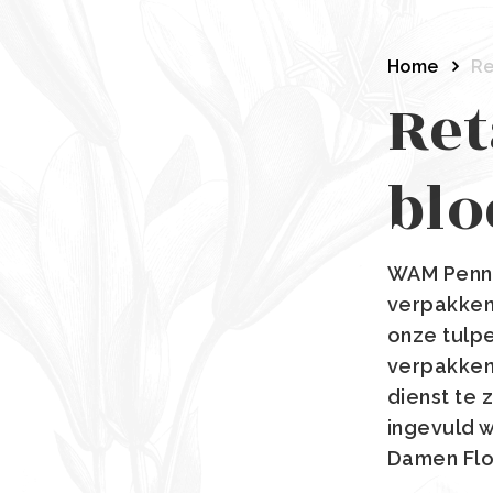
Home
Re
Ret
bl
WAM Pennin
verpakken 
onze tulp
verpakken
dienst te 
ingevuld w
Damen Flo