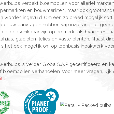
erbulbs verpakt bloembollen voor allerlei markten
 supermarkten en bouwmarkten, maar ook groothande
n worden ingevuld. Om een zo breed mogelijk sort
voor uw aanvragen hebben wij onze range uitgebrei
 die beschikbaar zijn op de markt als hyacinten, na
ahlias, gladiolen, lelies en vaste planten. Naast dir
is het ook mogelijk om op loonbasis inpakwerk voor
erbulbs is verder GlobalG.A.P gecertificeerd en k
f bloembollen verhandelen. Voor meer vragen, kijk
te.