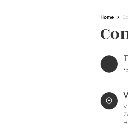
Home
Co
Con
T
+
V
V
Z
H