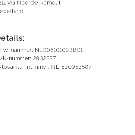
211 VG Noordwijkerhout
ederland
etails:
TW-nummer: NL006101033B01
VK-nummer: 28022371
ytosanitair nummer: NL-530953587