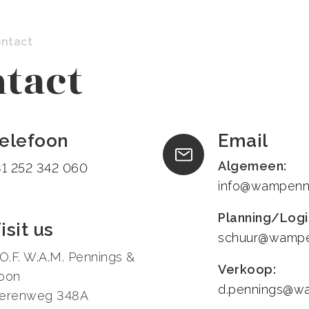
ntact
tact
elefoon
Email
Algemeen:
31 252 342 060
info@wampenni
Planning/Logi
isit us
schuur@wampen
.O.F. W.A.M. Pennings &
Verkoop:
oon
d.pennings@wa
erenweg 348A