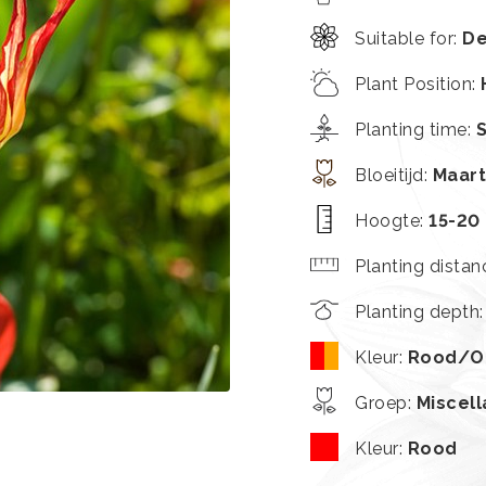
Suitable for
:
De
Plant Position
:
Planting time
:
Bloeitijd
:
Maart
Hoogte
:
15-20
Planting distan
Planting depth
Kleur
:
Rood/O
Groep
:
Miscel
Kleur
:
Rood