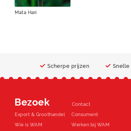
Mata Hari
Scherpe prijzen
Snelle
Bezoek
Contact
Export & Groothandel
Consument
Wie is WAM
Werken bij WAM