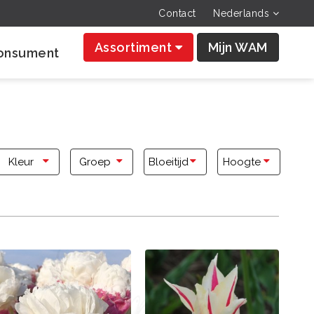
Contact
Nederlands
Assortiment
Mijn WAM
onsument
Kleur
Groep
Bloeitijd
Hoogte