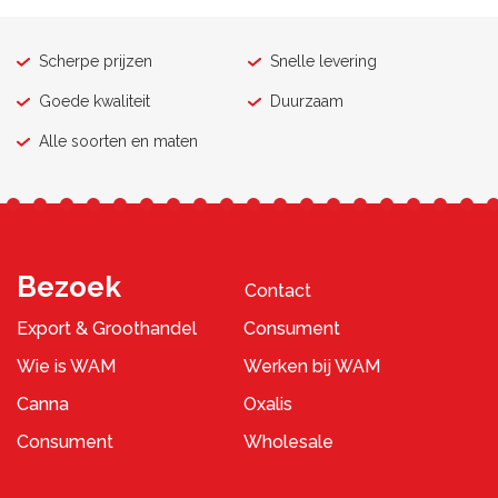
Scherpe prijzen
Snelle levering
Goede kwaliteit
Duurzaam
Alle soorten en maten
Bezoek
Contact
Export & Groothandel
Consument
Wie is WAM
Werken bij WAM
Canna
Oxalis
Consument
Wholesale