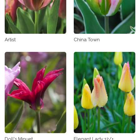
Artist
China Town
Doll's Minuet
Elegant Lady 12/+