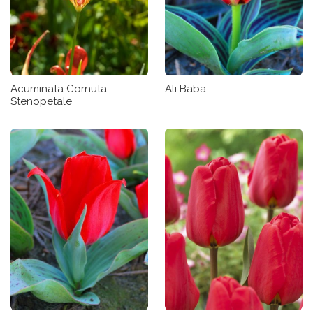
Acuminata Cornuta
Ali Baba
Stenopetale