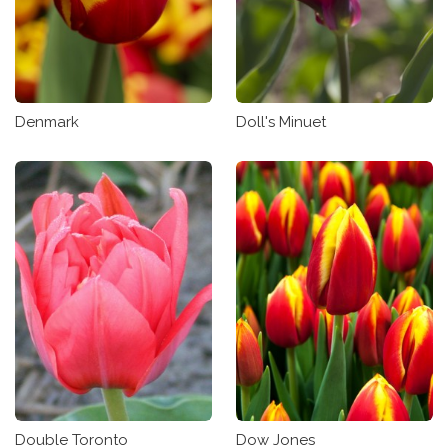
Denmark
Doll's Minuet
Double Toronto
Dow Jones