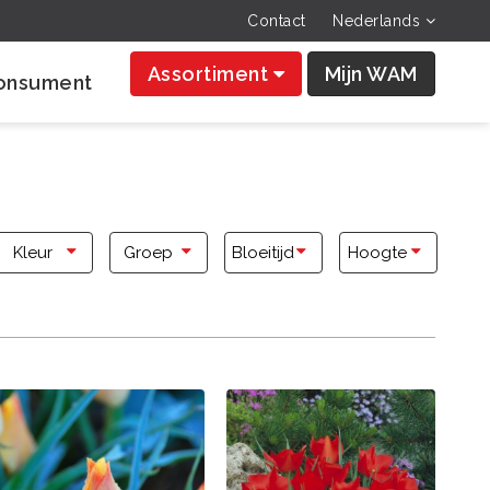
Contact
Nederlands
Assortiment
Mijn WAM
onsument
Kleur
Groep
Bloeitijd
Hoogte