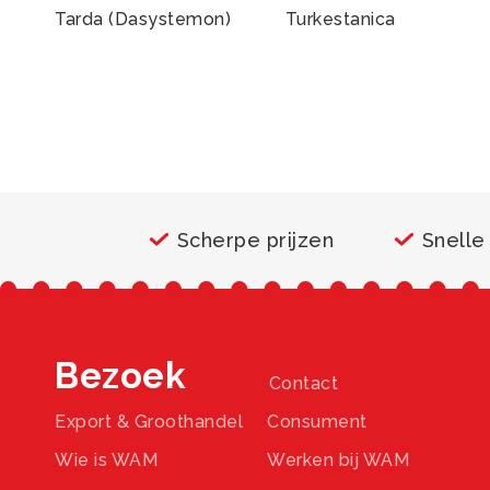
Tarda (Dasystemon)
Turkestanica
Scherpe prijzen
Snelle
Bezoek
Contact
Export & Groothandel
Consument
Wie is WAM
Werken bij WAM