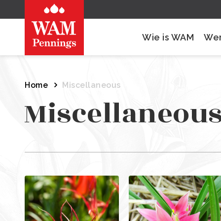
Wie is WAM
Wer
Home
Miscellaneous
Miscellaneou