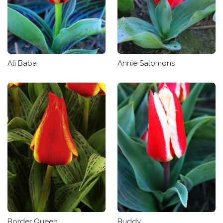
Ali Baba
Annie Salomons
Border Queen
Buddy