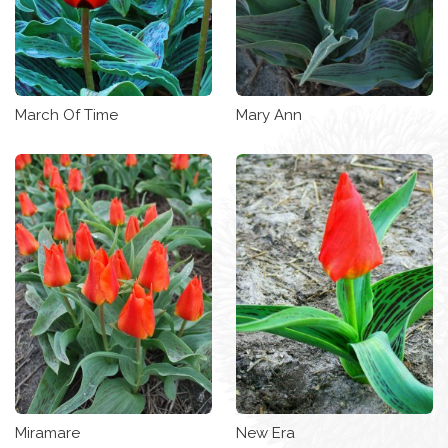
March Of Time
Mary Ann
Miramare
New Era