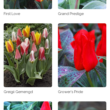
First Love
Grand Prestige
Greigii Gemengd
Grower's Pride