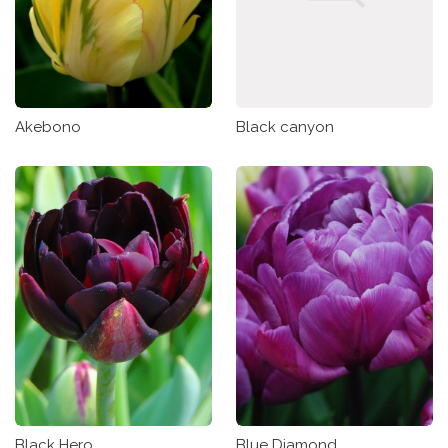
Akebono
Black canyon
Black Hero
Blue Diamond