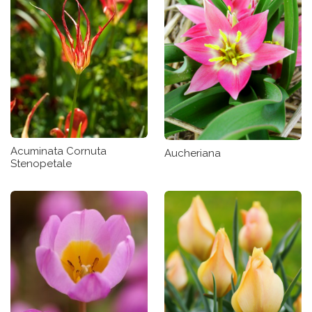
Acuminata Cornuta
Aucheriana
Stenopetale