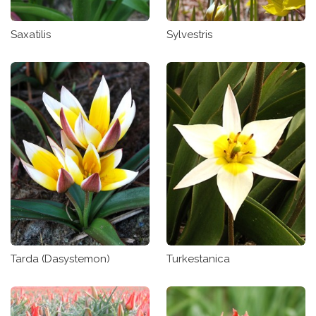
Saxatilis
Sylvestris
Tarda (Dasystemon)
Turkestanica