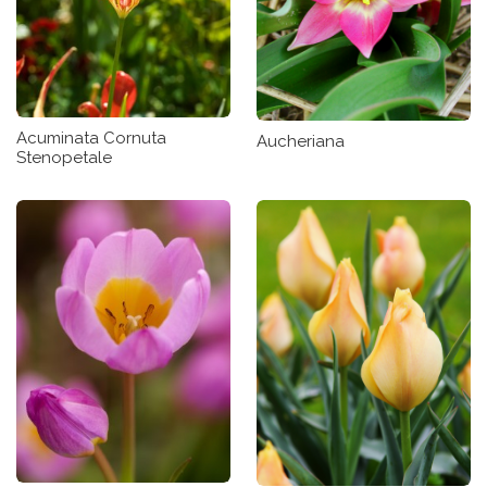
Acuminata Cornuta
Aucheriana
Stenopetale