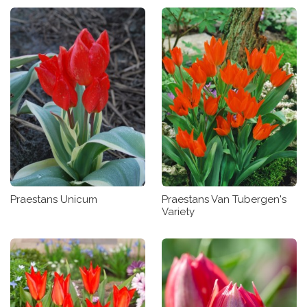
Praestans Unicum
Praestans Van Tubergen's
Variety