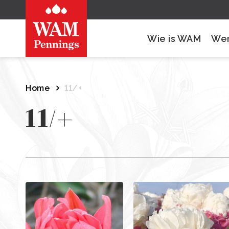
Wie is WAM
Wer
Home
11/+
11/+