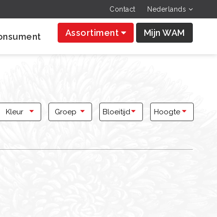
Contact
Nederlands
Assortiment
Mijn WAM
onsument
Kleur
Groep
Bloeitijd
Hoogte