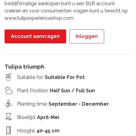
bedrijfsmatige aankopen kunt u een B2B account
creëren en voor consumenten vragen kunt u terecht op
www.tulipexperienceshop.com
Account aanvragen
Inloggen
Tulipa triumph
Suitable for
:
Suitable For Pot
Plant Position
:
Half Sun / Full Sun
Planting time
:
September - December
Bloeitijd
:
April-Mei
Hoogte
:
40-45 cm