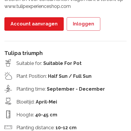
www.tulipexperienceshop.com
Account aanvragen
Inloggen
Tulipa triumph
Suitable for
:
Suitable For Pot
Plant Position
:
Half Sun / Full Sun
Planting time
:
September - December
Bloeitijd
:
April-Mei
Hoogte
:
40-45 cm
Planting distance
:
10-12 cm