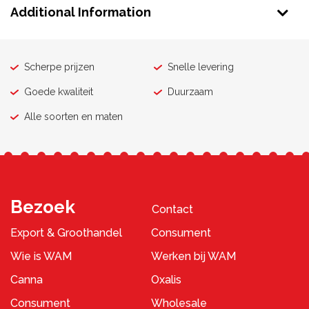
Additional Information
Scherpe prijzen
Snelle levering
Goede kwaliteit
Duurzaam
Alle soorten en maten
Bezoek
Contact
Export & Groothandel
Consument
Wie is WAM
Werken bij WAM
Canna
Oxalis
Consument
Wholesale