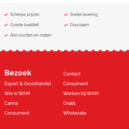
Scherpe prijzen
Snelle levering
Goede kwaliteit
Duurzaam
Alle soorten en maten
Bezoek
Contact
Export & Groothandel
Consument
Wie is WAM
Werken bij WAM
Canna
Oxalis
Consument
Wholesale