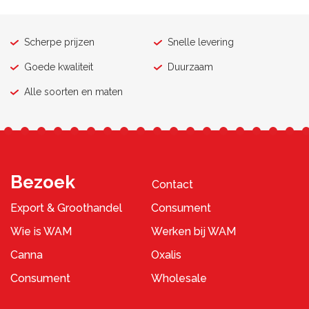
Scherpe prijzen
Snelle levering
Goede kwaliteit
Duurzaam
Alle soorten en maten
Bezoek
Contact
Export & Groothandel
Consument
Wie is WAM
Werken bij WAM
Canna
Oxalis
Consument
Wholesale