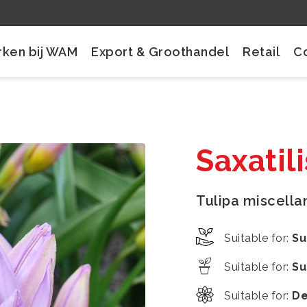
ken bij WAM
Export & Groothandel
Retail
C
Saxatil
Tulipa miscell
Suitable for
:
Su
Suitable for
:
Su
Suitable for
:
De