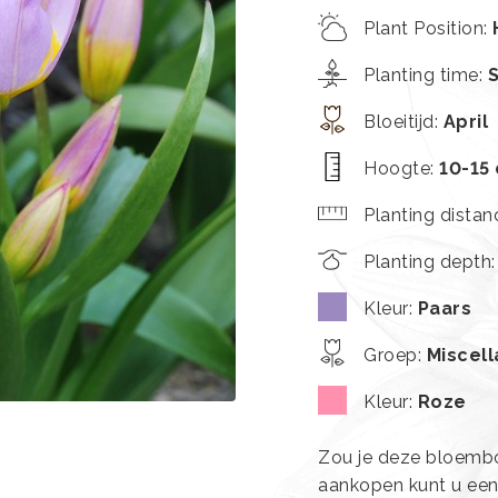
Plant Position
:
Planting time
:
Bloeitijd
:
April
Hoogte
:
10-15
Planting distan
Planting depth
Kleur
:
Paars
Groep
:
Miscel
Kleur
:
Roze
Zou je deze bloembol
aankopen kunt u ee