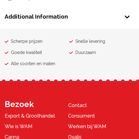
Additional Information
Scherpe prijzen
Snelle levering
Goede kwaliteit
Duurzaam
Alle soorten en maten
Bezoek
Contact
Export & Groothandel
Consument
Wie is WAM
Werken bij WAM
Canna
Oxalis