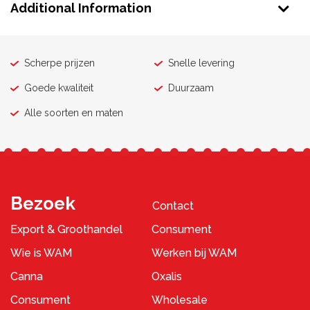
Additional Information
Scherpe prijzen
Snelle levering
Goede kwaliteit
Duurzaam
Alle soorten en maten
Bezoek
Contact
Export & Groothandel
Consument
Wie is WAM
Werken bij WAM
Canna
Oxalis
Consument
Wholesale