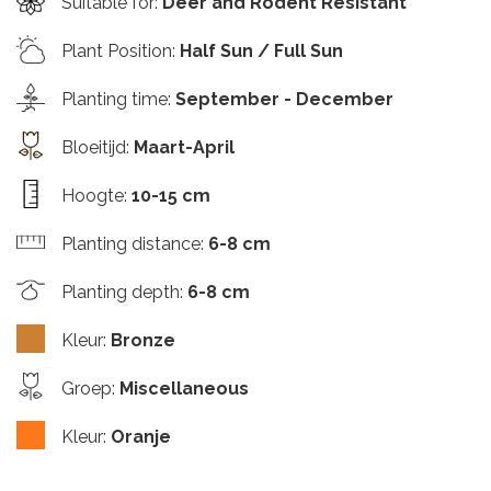
Suitable for
:
Deer and Rodent Resistant
Plant Position
:
Half Sun / Full Sun
Planting time
:
September - December
Bloeitijd
:
Maart-April
Hoogte
:
10-15 cm
Planting distance
:
6-8 cm
Planting depth
:
6-8 cm
Kleur
:
Bronze
Groep
:
Miscellaneous
Kleur
:
Oranje