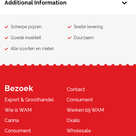
Additional Information
Scherpe prijzen
Snelle levering
Goede kwaliteit
Duurzaam
Alle soorten en maten
Bezoek
Contact
Export & Groothandel
Consument
Wie is WAM
Werken bij WAM
Canna
Oxalis
Consument
Wholesale