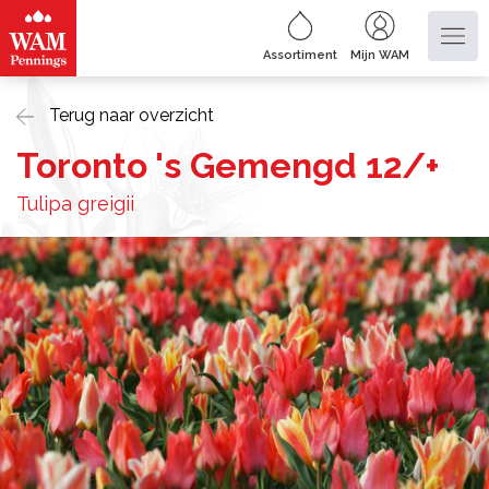
Assortiment
Mijn WAM
Terug naar overzicht
Toronto 's Gemengd 12/+
Tulipa greigii