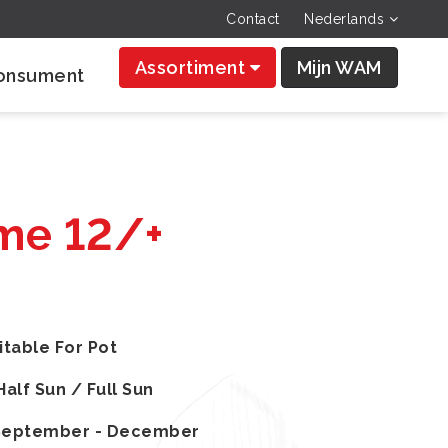
Contact
Nederlands
Assortiment
Mijn WAM
onsument
me 12/+
itable For Pot
Half Sun / Full Sun
September - December