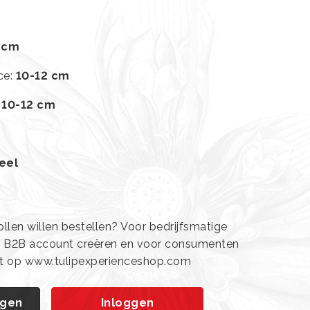
 cm
ce
:
10-12 cm
:
10-12 cm
eel
len willen bestellen? Voor bedrijfsmatige
n B2B account creëren en voor consumenten
ht op www.tulipexperienceshop.com
agen
Inloggen