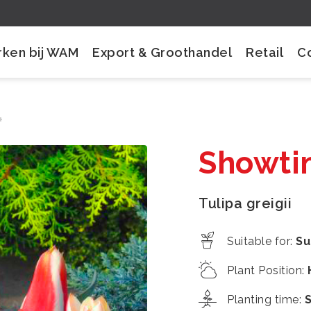
ken bij WAM
Export & Groothandel
Retail
C
+
Showti
Tulipa greigii
Suitable for
:
Su
Plant Position
:
Planting time
: