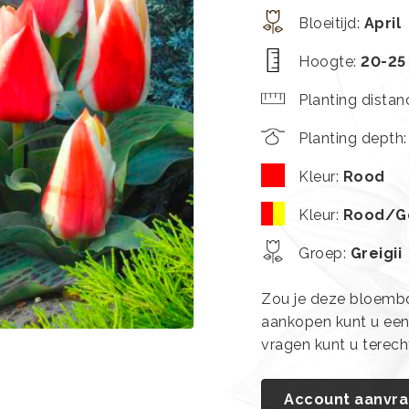
Bloeitijd
:
April
Hoogte
:
20-25
Planting distan
Planting depth
Kleur
:
Rood
Kleur
:
Rood/G
Groep
:
Greigii
Zou je deze bloembol
aankopen kunt u ee
vragen kunt u terec
Account aanvr