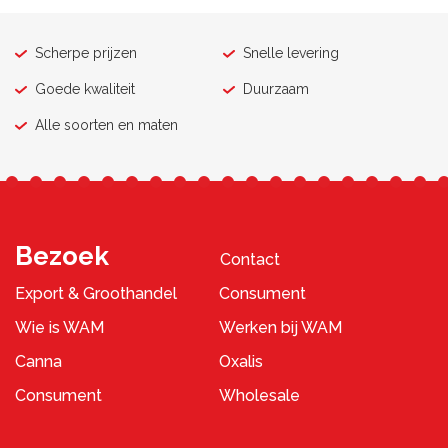
Scherpe prijzen
Snelle levering
Goede kwaliteit
Duurzaam
Alle soorten en maten
Bezoek
Contact
Export & Groothandel
Consument
Wie is WAM
Werken bij WAM
Canna
Oxalis
Consument
Wholesale