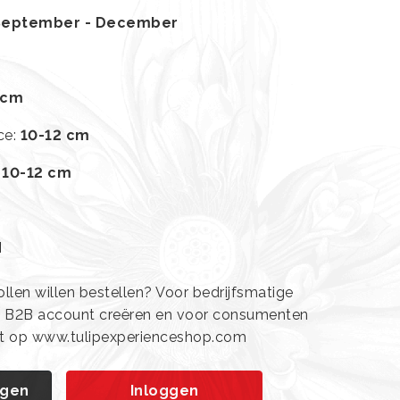
September - December
 cm
ce
:
10-12 cm
:
10-12 cm
d
len willen bestellen? Voor bedrijfsmatige
n B2B account creëren en voor consumenten
ht op www.tulipexperienceshop.com
agen
Inloggen