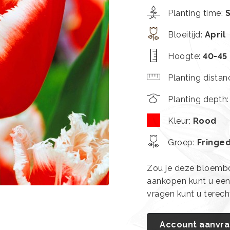
Planting time
:
Bloeitijd
:
April
Hoogte
:
40-45
Planting distan
Planting depth
Kleur
:
Rood
Groep
:
Fringe
Zou je deze bloembol
aankopen kunt u ee
vragen kunt u terec
Account aanvr