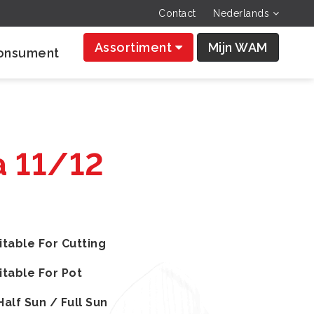
Contact
Nederlands
Assortiment
Mijn WAM
onsument
a 11/12
itable For Cutting
itable For Pot
Half Sun / Full Sun