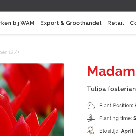
ken bij WAM
Export & Groothandel
Retail
C
er 12/+
Madame
Tulipa fosteria
Plant Position
:
Planting time
:
Bloeitijd
:
April