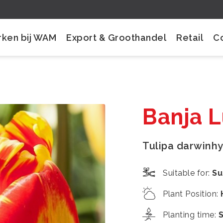
ken bij WAM
Export & Groothandel
Retail
C
Banja 
Tulipa darwinhy
Suitable for
:
Su
Plant Position
:
Planting time
: