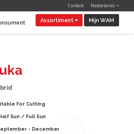
Contact
Nederlands
Assortiment
Mijn WAM
onsument
Luka
brid
itable For Cutting
Half Sun / Full Sun
September - December