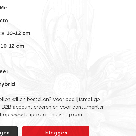
-Mei
 cm
ce
:
10-12 cm
:
10-12 cm
eel
hybrid
len willen bestellen? Voor bedrijfsmatige
n B2B account creëren en voor consumenten
ht op www.tulipexperienceshop.com
agen
Inloggen