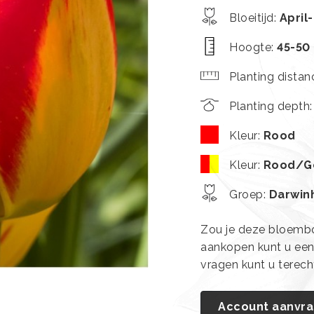
Bloeitijd
:
April
Hoogte
:
45-50
Planting distan
Planting depth
Kleur
:
Rood
Kleur
:
Rood/G
Groep
:
Darwin
Zou je deze bloembol
aankopen kunt u ee
vragen kunt u terec
Account aanvr