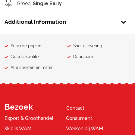
Groep
:
Single Early
Additional Information
Scherpe prijzen
Snelle levering
Goede kwaliteit
Duurzaam
Alle soorten en maten
Bezoek
Contact
Export & Groothandel
Consument
Wie is WAM
Werken bij WAM