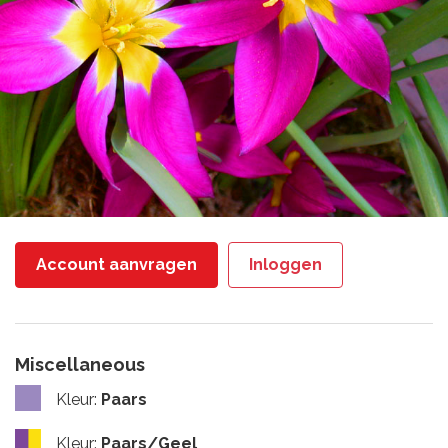
Account aanvragen
Inloggen
Miscellaneous
Kleur
:
Paars
Kleur
:
Paars/Geel