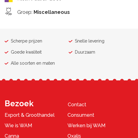
Groep
:
Miscellaneous
Scherpe prijzen
Snelle levering
Goede kwaliteit
Duurzaam
Alle soorten en maten
Bezoek
Contact
Export & Groothandel
Consument
Wie is WAM
Werken bij WAM
Canna
Oxalis