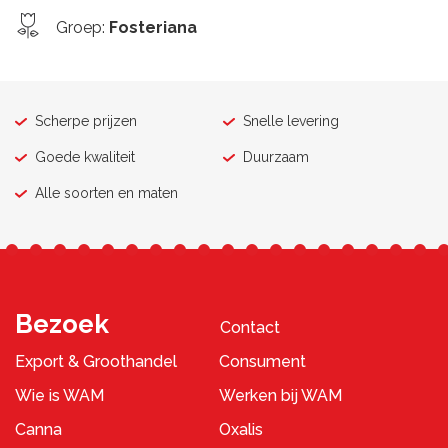
Groep
:
Fosteriana
Scherpe prijzen
Snelle levering
Goede kwaliteit
Duurzaam
Alle soorten en maten
Bezoek
Contact
Export & Groothandel
Consument
Wie is WAM
Werken bij WAM
Canna
Oxalis