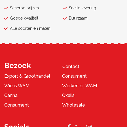
Scherpe prijzen
Snelle levering
Goede kwaliteit
Duurzaam
Alle soorten en maten
Bezoek
Contact
Export & Groothandel
Consument
Wie is WAM
Werken bij WAM
Canna
Oxalis
Consument
Wholesale