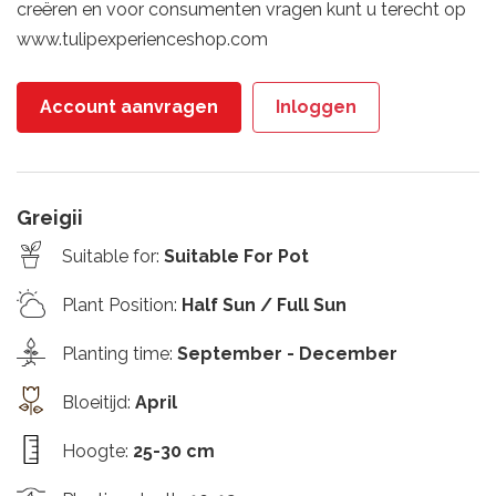
creëren en voor consumenten vragen kunt u terecht op
www.tulipexperienceshop.com
Account aanvragen
Inloggen
Greigii
Suitable for
:
Suitable For Pot
Plant Position
:
Half Sun / Full Sun
Planting time
:
September - December
Bloeitijd
:
April
Hoogte
:
25-30 cm