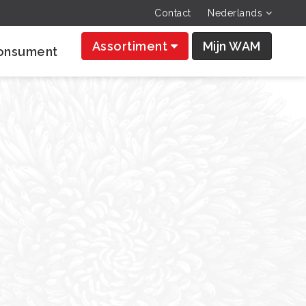
Contact
Nederlands
Assortiment
Mijn WAM
onsument