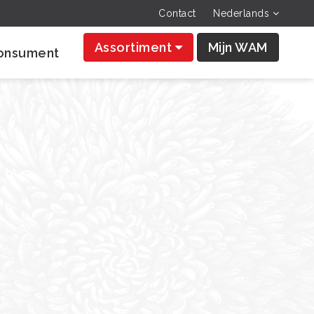
Contact
Nederlands
Assortiment
Mijn WAM
onsument