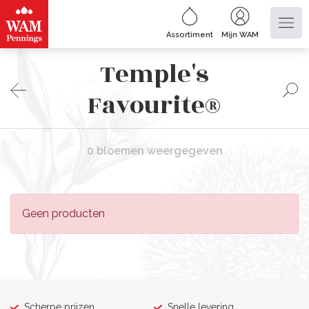
Assortiment
Mijn WAM
Temple's
Favourite®
0 bloemen weergegeven
Geen producten
Scherpe prijzen
Snelle levering