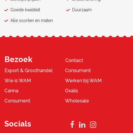
Goede kwaliteit
Duurzaam
Alle soorten en maten
Bezoek
Contact
Export & Groothandel
Consument
Wie is WAM
Werken bij WAM
Canna
Oxalis
Consument
Wholesale
Socials