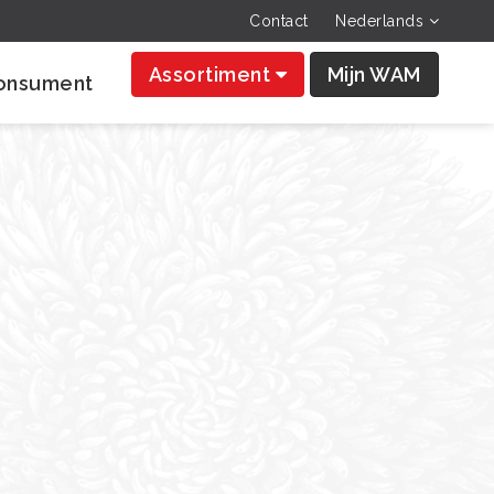
Contact
Nederlands
Assortiment
Mijn WAM
onsument