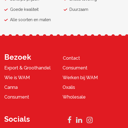
Goede kwaliteit
Duurzaam
Alle soorten en maten
Bezoek
Contact
Export & Groothandel
Consument
Wie is WAM
Werken bij WAM
Canna
Oxalis
Consument
Wholesale
Socials