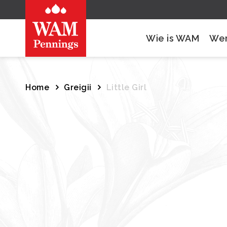
Wie is WAM
Wer
Home
Greigii
Little Girl