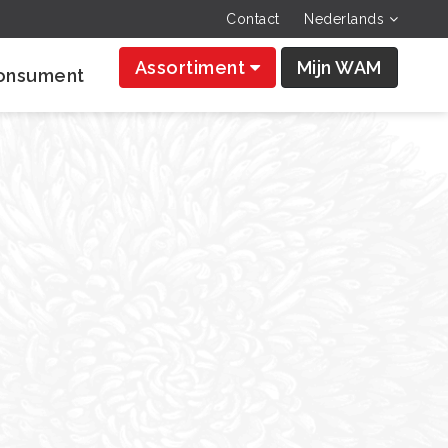
Contact
Nederlands
Assortiment
Mijn WAM
onsument