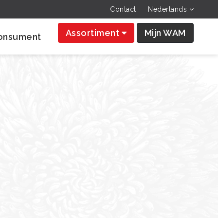
Contact
Nederlands
Assortiment
Mijn WAM
onsument