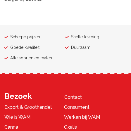
Scherpe prijzen
Snelle levering
Goede kwaliteit
Duurzaam
Alle soorten en maten
Bezoek
Contact
Export & Groothandel
Consument
Wie is WAM
Werken bij WAM
Canna
Oxalis