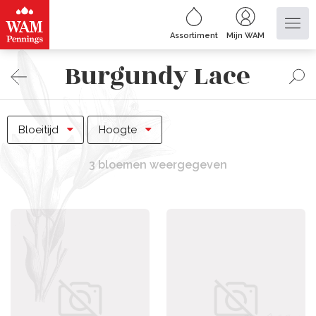
Assortiment
Mijn WAM
Burgundy Lace
Bloeitijd
Hoogte
3 bloemen weergegeven