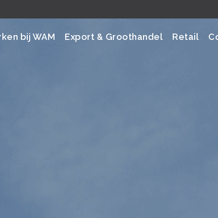
ken bij WAM
Export & Groothandel
Retail
C