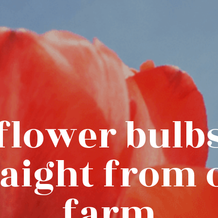
flower bulb
raight from 
farm