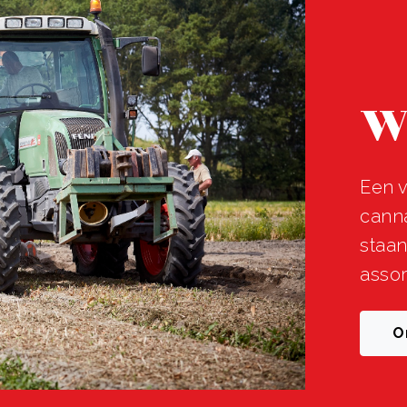
W
Een v
canna
staa
assor
O