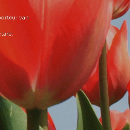
orteur van
tare.