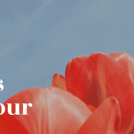
s
our