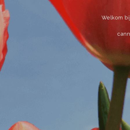
Welkom bi
cann